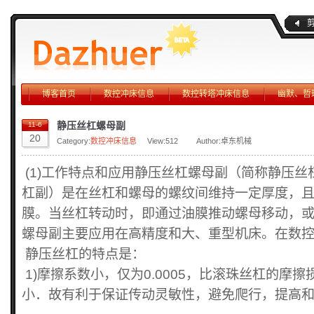
博客首页
数控冲床信息
数控转塔冲床信息
幽默、哲
静压丝杠螺母副
11-6
20
Category:
数控冲床信息
View:
512
Author:卓东机械
(1)工作特点和应用静压丝杠螺母副（简称静压
杠副）是在丝杠和螺母的螺纹间维持一定厚度，
膜。当丝杠转动时，即通过油膜推动螺母移动，
螺母副主要应用在高精度和大、重型机床。在数
静压丝杠的特点是：
1)摩擦系数小，仅为0.0005，比滚珠丝杠的摩
小．故有利于保证传动灵敏性，避免爬行，提高