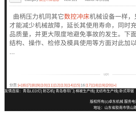
曲柄压力机同其它
数控冲床
机械设备一样，
才能减少机械故障，延长其使用寿命，同时
品质量，并更大限度地避免事故的发生。下
结构、操作、检修及模具使用等方面对此加
...
分页:
[«]
[6]
[7]
[8]
[9]
[10]
[11]
[12]
[13]
[14]
[15]
16
[17]
[18]
[19]
[20]
[»]
友情连接：
青岛LED灯
|
射芯机
|
青岛卷帘门
|
棉被生产线
|
无纺布生产线
|
卧式带锯
版权所有(c)卓东机械 服务电话：0
地址：山东省胶南市铁山路25号 E