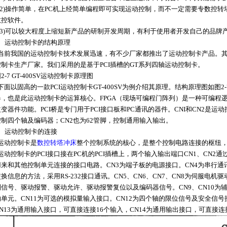
(2)操作简单，在PC机上经简单编程即可实现运动控制，而不一定需要专数控转
数控软件。
(3)可以较大程度上缩短新产品的研制开发周期，有利于使用者开发自己的品牌
1、运动控制卡的结构原理
当前我国的运动控制卡技术发展迅速，有不少厂家都推出了运动控制卡产品。其
控制卡生产厂家。我们采用的是基于PCI插槽的GT系列四轴运动控制卡。
2-7 GT-400SV运动控制卡原理图
下面以固高的一款PCI运动控制卡GT-400SV为例介绍其原理。结构原理图如图2
器，也是此运动控制卡的运算核心。FPGA（现场可编程门阵列）是一种可编程
改变器件功能。PCI桥是专门用于PCI接口板和PC通讯的器件。CNI和CN2是运
控制四个轴及编码器；CN2也为62管脚，控制通用输入输出。
2、运动控制卡的连接
运动控制卡是
数控转塔冲床
整个控制系统的核心，是整个控制电路连接的枢纽，
运动控制卡的PCI接口接在PC机的PCI插槽上，两个输入输出端口CN1、CN
用来和其他控制单元连接的接口电路。CN3为端子板的电源接口。CN4为串行
交换信息的方法，采用RS-232接口通讯。CN5、CN6、CN7、CN8为伺服
制信号、驱动报警、驱动允许、驱动报警复位以及编码器信号。CN9、CN10
的单元。CN11为可选的模拟量输入接口。CN12为四个轴的限位信号及安全信
CN13为通用输入接口，可直接连接16个输入，CN14为通用输出接口，可直接连