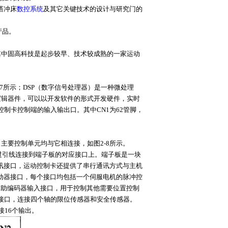
塔冲床
数控系统
及其它关键技术的设计与研究门的
产品。
中固高科技是起步较早、技术较成熟的一家运动
-7所示；DSP（数字信号处理器）是一种微处理
逻辑器件，可以以开发软件的形式开发硬件，实时
动控制卡控制端的输入输出口。其中CN1为62管脚，
主要控制单元均与它相连接，如图2-8所示。
2通过引线连接到端子板的对应接口上。端子板是一块
通讯接口，运动控制卡还提供了串行通讯方式与主机
电机驱动器接口，每个接口均包括一个伺服电机的脉冲控
为辅助编码器输入接口，用于控制其他需要位置控制
号接口，连接四个轴的限位传感器和安全传感器。
接16个输出。