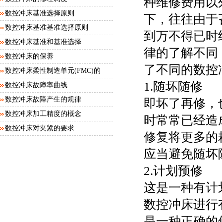
种维修费用以
数控冲床基准选择原则
下，往往由于
数控冲床基准基准选择原则
到万不得已时
数控冲床基准和基准选择
律的了解不同
数控冲床的保养
了不同的数控
数控冲床柔性制造单元(FMC)的
1.随坏随修
工...
数控冲床故障率曲线
数控冲床故障产生的规律
即坏了再修，
数控冲床加工精度的概念
时常常已经造
数控冲床对夹紧的要求
修复将更多的
应当避免随坏
2.计划预修
这是一种有计
数控冲床进行
是一种正确的