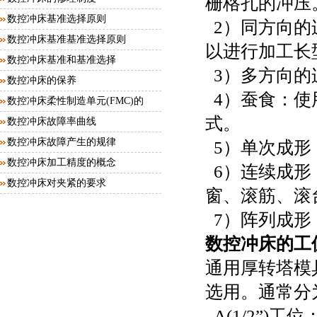
栅格孔的冲压
数控冲床基准选择原则
2）同方向的
数控冲床基准基准选择原则
以进行加工长
数控冲床基准和基准选择
3）多方向的
数控冲床的保养
4）蚕食：使
数控冲床柔性制造单元(FMC)的
式。
工...
数控冲床故障率曲线
数控冲床故障产生的规律
5）单次成形
数控冲床加工精度的概念
6）连续成形
数控冲床对夹紧的要求
窗、滚筋、滚
7）阵列成形
数控冲床的工
通用厚转塔模
选用。通常分
A(1/2”)工位