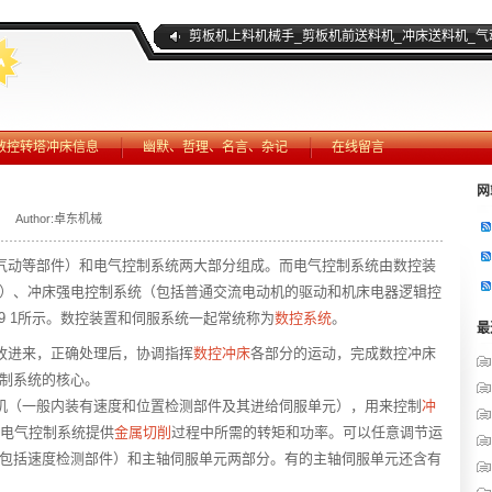
剪板机上料机械手_剪板机前送料机_冲床送料机_气
数控转塔冲床信息
幽默、哲理、名言、杂记
在线留言
网
Author:卓东机械
气动等部件）和电气控制系统两大部分组成。而电气控制系统由数控装
）、冲床强电控制系统（包括普通交流电动机的驱动和机床电器逻辑控
9 1所示。数控装置和伺服系统一起常统称为
数控系统
。
最
收进来，正确处理后，协调指挥
数控冲床
各部分的运动，完成数控冲床
制系统的核心。
机（一般内装有速度和位置检测部件及其进给伺服单元），用来控制
冲
床电气控制系统提供
金属切削
过程中所需的转矩和功率。可以任意调节运
包括速度检测部件）和主轴伺服单元两部分。有的主轴伺服单元还含有