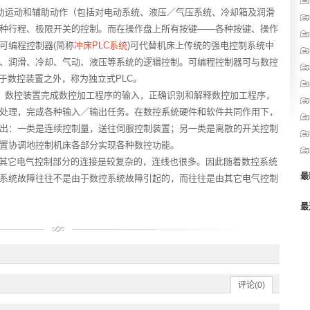
助运动和辅助动作（包括对电动系统、液压／气压系统、冷却箱及润滑
种行程、极限开关的控制。而在操作盘上所有按键——各种按键、操作
可编程控制器(简称
冲床PLC系统
)可代替机床上传统的强电控制系统中
、润滑、冷却、气动、液压等系统的逻辑控制。可编程控制器可与数控
于数控装置之外，称为独立式PLC。
。数控装置完成数控加工程序的输入，正确识别和解释数控加工程序，
处理，完成各种输入／输出任务。在
数控系统硬件
和软件共同作用下，
出：一类是连续控制量，送往伺服控制装置；另一类是离散的开关控制
置协调地控制机床各部分实现各种数控功能。
其它电气控制部分的连接是较复杂的，连线也很多。因此随着数控系统
最
系统故障往往不是由于数控系统故障引起的，而往往是由其它电气控制
最
评论(0)