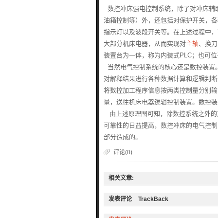
数控冲床强电控制系统，除了对冲床辅
油箱控制等）外，还包括对保护开关，各
指示灯以及波段开关等。在上述过程中，
大部分机床电器，从而实现对
主轴
、换刀
装置台为一体，称为内装式PLC；也可位
当然电气控制系统的核心还是数控装置
对解释结果进行各种数据计算和逻辑判断
将数控加工程序信息按两类控制量分别输
量，送往机床电器逻辑控制装置。数控装
由上述原理图可知，除数控系统之外的
可靠性的日益提高，数控冲床的电气控制
部分造成的。
评论(0)
相关文章:
发表评论
TrackBack