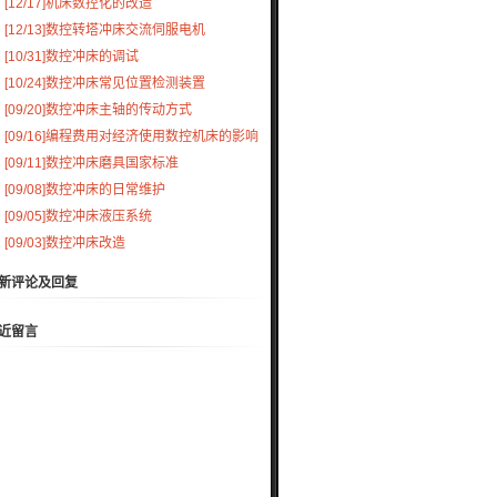
[12/17]
机床数控化的改造
[12/13]
数控转塔冲床交流伺服电机
[10/31]
数控冲床的调试
[10/24]
数控冲床常见位置检测装置
[09/20]
数控冲床主轴的传动方式
[09/16]
编程费用对经济使用数控机床的影响
[09/11]
数控冲床磨具国家标准
[09/08]
数控冲床的日常维护
[09/05]
数控冲床液压系统
[09/03]
数控冲床改造
新评论及回复
近留言