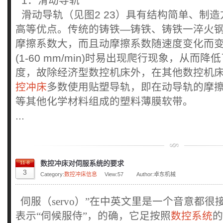
1．滑动导轨
滑动导轨（见图2 23）具有结构简单、制
高等优点。传统的铸铁—铸铁、铸铁一淬火
摩擦系数大，而且动摩擦系数随速度变化而
(1-60 mm/min)时易出现爬行现象，从而
度，故除经济型数控机床外，在其他数控机
控冲床
多数使用贴塑导轨，即在动导轨的摩
等其他化学材料组成的塑料薄膜软带。
...
数控冲床对伺服系统的要求
11-8
3
Category:
数控冲床信息
View:
57
Author:卓东机械
伺服（servo）”在中英文里是一个音意都
表示“伺候服侍”，的确，它足按照
数控系统
的