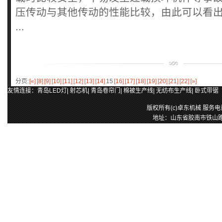
压传动与其他传动的性能比较，由此可以看
...
分页:
[«]
[8]
[9]
[10]
[11]
[12]
[13]
[14]
15
[16]
[17]
[18]
[19]
[20]
[21]
[22]
[»]
友情连接：
青岛LED灯
|
射芯机
|
青岛卷帘门
|
棉被生产线
|
无纺布生产线
|
卧式带锯
版权所有(c)卓东机械 服务电话：0
地址：山东省胶南市铁山路25号 E